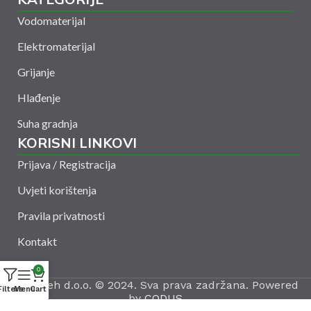
Vodomaterijal
Elektromaterijal
Grijanje
Hlađenje
Suha gradnja
KORISNI LINKOVI
Prijava / Registracija
Uvjeti korištenja
Pravila privatnosti
Kontakt
0
Amelšeh d.o.o. © 2024. Sva prava zadržana. Powered
Filters
Menu
Cart
by
CODUS