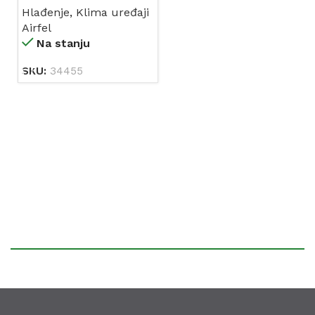
Hlađenje
,
Klima uređaji
3,60/2,70 AIRFEL A++
Airfel
/A+ (top.pumpa zrak-
Na stanju
zrak)
SKU:
34455