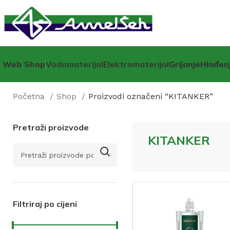
Web Shop
Vodomaterijal
Elektromaterijal
Grijanje
Hlađen
Početna
Shop
Proizvodi označeni “KITANKER”
Pretraži proizvode
KITANKER
Filtriraj po cijeni