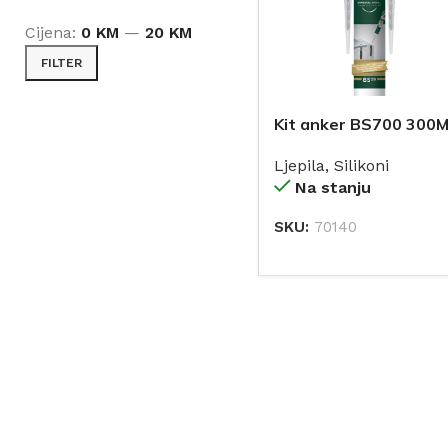
Cijena:
0 KM
—
20 KM
FILTER
Kit anker BS700 300
BS09 SIBAX
Ljepila
,
Silikoni
Na stanju
SKU:
70140
DODAJ