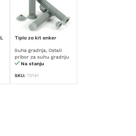
ML
Tipla za kit anker
15X130
Suha gradnja
,
Ostali
pribor za suhu gradnju
Na stanju
SKU:
70141
DODAJ