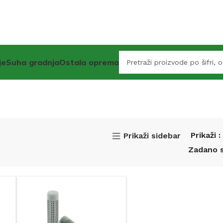
je
Suha gradnja
Ostala oprema
Prikaži
Prikaži sidebar