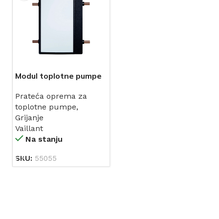
Modul toplotne pumpe
voda/zrak s
Prateća oprema za
izmjenjivačem topline-
toplotne pumpe
,
fluoCOLLECT (15-
Grijanje
19KW)
Vaillant
Na stanju
SKU:
55055