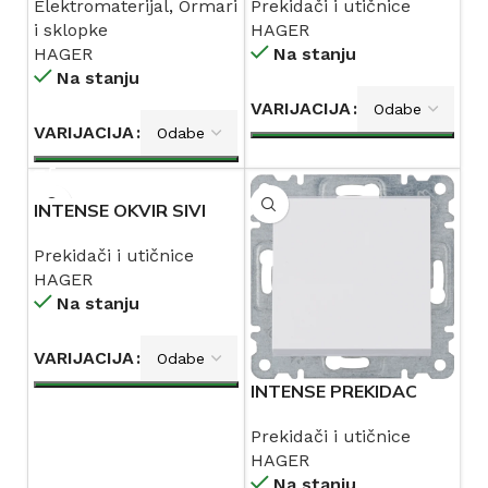
Elektromaterijal
,
Ormari
Prekidači i utičnice
HAGER
i sklopke
HAGER
HAGER
Na stanju
Na stanju
VARIJACIJA
VARIJACIJA
INTENSE OKVIR SIVI
WL VERTIKALNI HAGER
Prekidači i utičnice
HAGER
Na stanju
VARIJACIJA
INTENSE PREKIDAC
OBICNI WL0010 HAGER
Prekidači i utičnice
HAGER
Na stanju