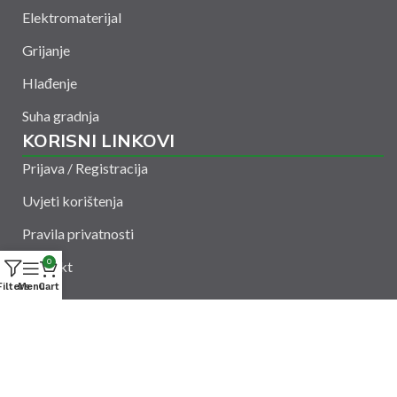
Elektromaterijal
Grijanje
Hlađenje
Suha gradnja
KORISNI LINKOVI
Prijava / Registracija
Uvjeti korištenja
Pravila privatnosti
0
Kontakt
Filters
Menu
Cart
Amelšeh d.o.o. © 2024. Sva prava zadržana. Powered
by
CODUS