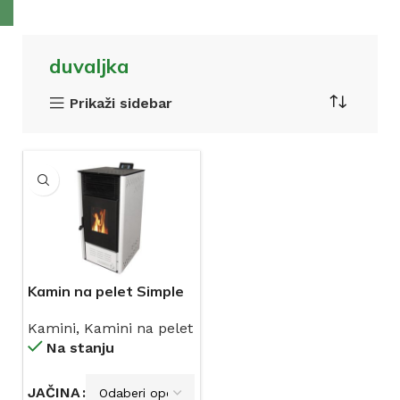
duvaljka
Prikaži sidebar
Kamin na pelet Simple
duvaljka LAFAT 8, 10 i
Kamini
,
Kamini na pelet
12kW
Na stanju
JAČINA