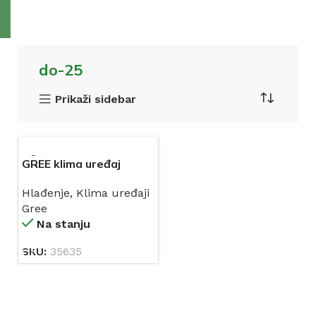
do-25
Prikaži sidebar
GREE klima uređaj
GWH12QC LOMO
Hlađenje
,
Klima uređaji
Regular 12-ka
Gree
INVERTER
Na stanju
SKU:
35635