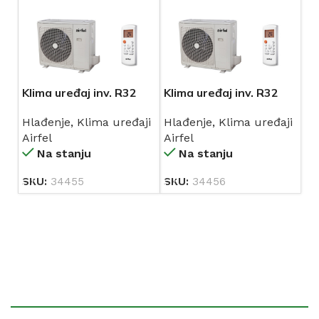
Klima uređaj inv. R32
Klima uređaj inv. R32
LTXM35N/LRXM35N
LTXM50N/LRXM50N
Hlađenje
,
Klima uređaji
Hlađenje
,
Klima uređaji
3,60/2,70 AIRFEL A++
5,20/4,10 AIRFEL A++
Airfel
Airfel
/A+ (top.pumpa zrak-
/A+ (top.pumpa zrak-
Na stanju
Na stanju
zrak)
zrak)
SKU:
34455
SKU:
34456