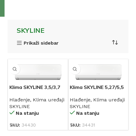
SKYLINE
Prikaži sidebar
Klima SKYLINE 3,5/3,7
Klima SKYLINE 5,27/5,5
kW INVERTER
kW INVERTER
Hlađenje
,
Klima uređaji
Hlađenje
,
Klima uređaji
A++/A+++ R32
A++/A+++ R32
SKYLINE
SKYLINE
Na stanju
Na stanju
SKU:
34430
SKU:
34431