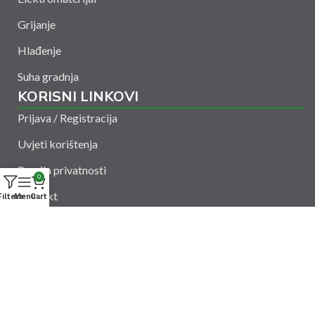
Grijanje
Hlađenje
Suha gradnja
KORISNI LINKOVI
Prijava / Registracija
Uvjeti korištenja
Pravila privatnosti
0
Kontakt
Filters
Menu
Cart
Amelšeh d.o.o. © 2024. Sva prava zadržana. Powered
by
CODUS